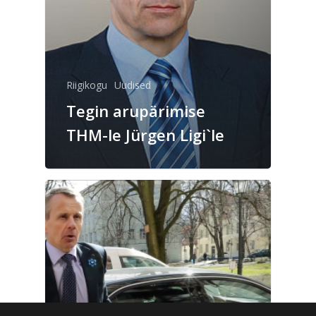
Riigikogu
Uudised
Tegin arupärimise
THM-le Jürgen Ligi`le