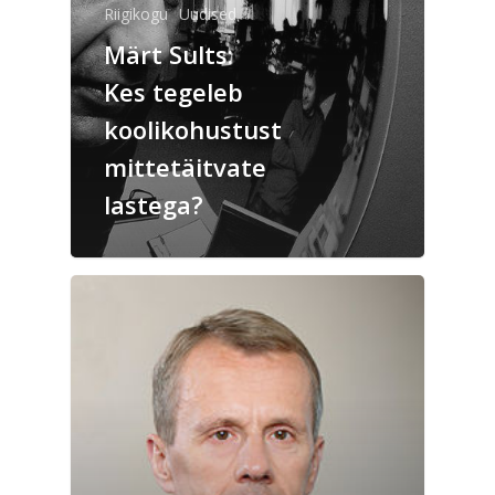
Riigikogu
Uudised
Märt Sults:
Kes tegeleb
koolikohustust
mittetäitvate
lastega?