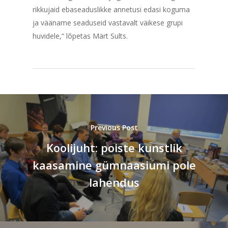
rikkujaid ebaseaduslikke annetusi edasi koguma
ja vääname seaduseid vastavalt väikese grupi
huvidele,“ lõpetas Märt Sults.
Previous Post
Koolijuht: poiste kunstlik
kaasamine gümnaasiumi pole
lahendus