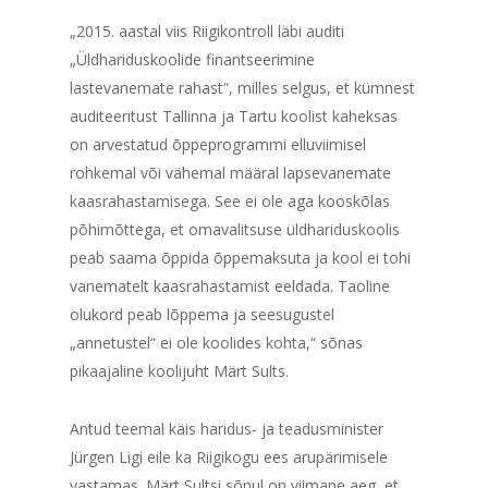
„2015. aastal viis Riigikontroll läbi auditi
„Üldhariduskoolide finantseerimine
lastevanemate rahast“, milles selgus, et kümnest
auditeeritust Tallinna ja Tartu koolist kaheksas
on arvestatud õppeprogrammi elluviimisel
rohkemal või vähemal määral lapsevanemate
kaasrahastamisega. See ei ole aga kooskõlas
põhimõttega, et omavalitsuse üldhariduskoolis
peab saama õppida õppemaksuta ja kool ei tohi
vanematelt kaasrahastamist eeldada. Taoline
olukord peab lõppema ja seesugustel
„annetustel“ ei ole koolides kohta,“ sõnas
pikaajaline koolijuht Märt Sults.
Antud teemal käis haridus- ja teadusminister
Jürgen Ligi eile ka Riigikogu ees arupärimisele
vastamas. Märt Sultsi sõnul on viimane aeg, et