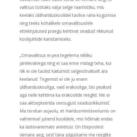
valitsus töötaks välja selge raamistiku, mis
keelaks üldhariduskoolidel taolise raha kogumise
ning teeks kohalikele omavalitsustele
ettekirjutused praegu kehtivat seadust rikkunud
koolijuhtide karistamiseks.
„Omavalitsus ei pea tegelema riikliku
järelevalvega ning ei saa enne midagi teha, kui
riik ei ole taolist käitumist selgesõnaliselt ära
keelanud. Tegemist ei ole ju enam
üldhariduskooliga, vaid erakooliga. Siis peaksid
aga neile kehtima ka erakoolide reeglid. Me ei
saa aktsepteerida seesugust seadusrikkumist.
Ma tervitan asjaolu, et Haridusministeeriumis on
valmimisel juhend koolidele, mis hõlmab endas
ka lastevanemate annetusi. On tõepoolest
viimane aeg, sest täna julgustame me reeglite