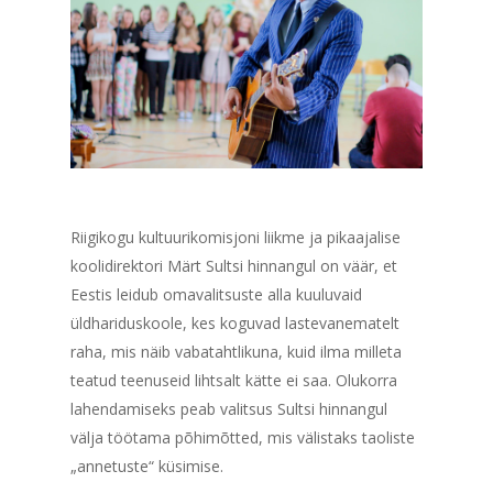
Riigikogu kultuurikomisjoni liikme ja pikaajalise
koolidirektori Märt Sultsi hinnangul on väär, et
Eestis leidub omavalitsuste alla kuuluvaid
üldhariduskoole, kes koguvad lastevanematelt
raha, mis näib vabatahtlikuna, kuid ilma milleta
teatud teenuseid lihtsalt kätte ei saa.
Olukorra
lahendamiseks peab valitsus Sultsi hinnangul
välja töötama põhimõtted, mis välistaks taoliste
„annetuste“ küsimise.